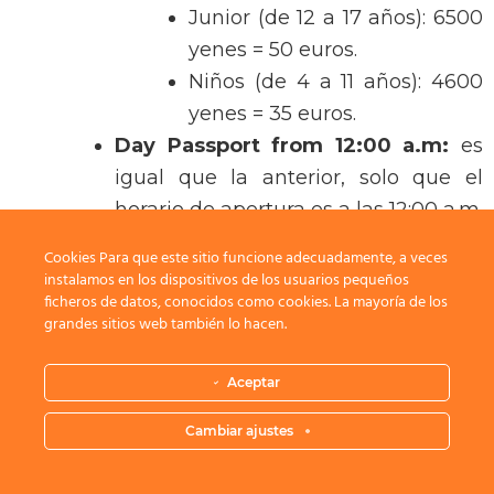
Junior (de 12 a 17 años): 6500
yenes = 50 euros.
Niños (de 4 a 11 años): 4600
yenes = 35 euros.
Day Passport from 12:00 a.m:
es
igual que la anterior, solo que el
horario de apertura es a las 12:00 a.m.
Adulto: 7300 yenes = 56
Cookies Para que este sitio funcione adecuadamente, a veces
euros.
instalamos en los dispositivos de los usuarios pequeños
ficheros de datos, conocidos como cookies. La mayoría de los
Junior (de 12 a 17 años): 6100
grandes sitios web también lo hacen.
yenes = 47 euros.
Niños (de 4 a 11 años): 4300
Aceptar
yenes = 33 euros.
Cambiar ajustes
En la página web, aunque tengáis