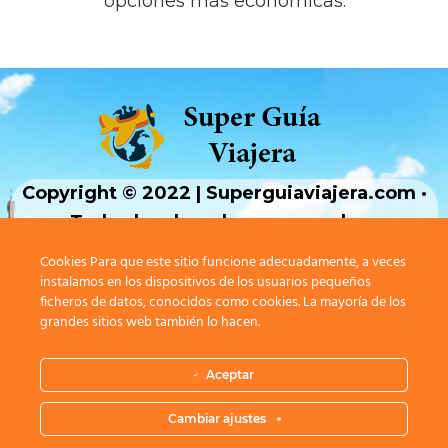
opciones más económicas.
Copyright © 2022 | Superguiaviajera.com ·
Todos los derechos reservados ·
Cookies Para que este sitio funcione adecuadamente, a veces
Aviso Legal
|
Política de privavidad
|
Política
instalamos en los dispositivos de los usuarios pequeños
ficheros de datos, conocidos como cookies. La mayoría de los
de cookies |
Contacto
grandes sitios web también lo hacen.
Aceptar
Cambiar ajustes