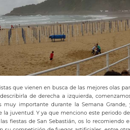
uristas que vienen en busca de las mejores olas pa
escribirla de derecha a izquierda, comenzamos 
s muy importante durante la Semana Grande, y
de la juventud. Y ya que menciono este periodo d
a las fiestas de San Sebastián, os lo recomiend
 su competición de fuegos artificiales, entre otra