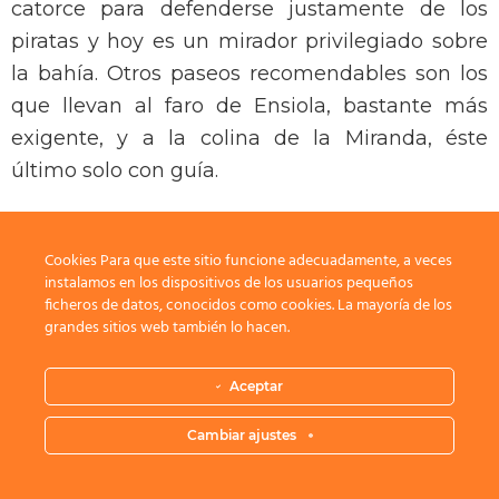
catorce para defenderse justamente de los
piratas y hoy es un mirador privilegiado sobre
la bahía. Otros paseos recomendables son los
que llevan al faro de Ensiola, bastante más
exigente, y a la colina de la Miranda, éste
último solo con guía.
Además del faro y el castillo, la mano humana
Cookies Para que este sitio funcione adecuadamente, a veces
únicamente se ve en la casa de los antiguos
instalamos en los dispositivos de los usuarios pequeños
propietarios, una bodega reconvertida en
ficheros de datos, conocidos como cookies. La mayoría de los
grandes sitios web también lo hacen.
museo, el pequeño refugio y el monolito. Un
monumento que recuerda a los soldados
Aceptar
franceses que tras la batalla de Bailén fueron
enviados a Cabrera como prisioneros. Dos
Cambiar ajustes
terceras partes no volvieron a Francia.