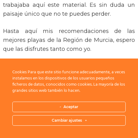
trabajaba aquí este material. Es sin duda un
paisaje único que no te puedes perder.
Hasta aquí mis recomendaciones de las
mejores playas de la Región de Murcia, espero
que las disfrutes tanto como yo.
Si te gusta este tipo de paisajes naturales y
Cookies Para que este sitio funcione adecuadamente, a veces
eres un fanático playero como yo, no te pierdas
instalamos en los dispositivos de los usuarios pequeños
el artículo sobre las playas de Cabo de Gata
ficheros de datos, conocidos como cookies. La mayoría de los
grandes sitios web también lo hacen.
que te dejó
aquí mismo.
Aceptar
Cambiar ajustes