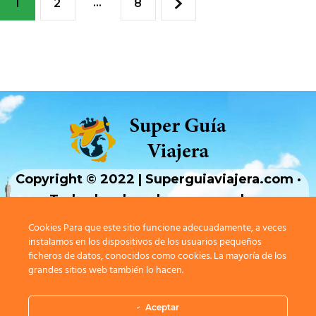
…
1
2
8
Copyright © 2022 | Superguiaviajera.com ·
Todos los derechos reservados ·
Cookies Para que este sitio funcione adecuadamente, a veces
Aviso Legal
|
Política de privavidad
|
Política
instalamos en los dispositivos de los usuarios pequeños
ficheros de datos, conocidos como cookies. La mayoría de los
de cookies |
Contacto
grandes sitios web también lo hacen.
Aceptar